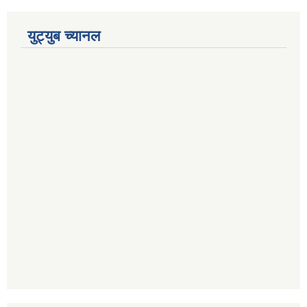
युट्युब च्यानल