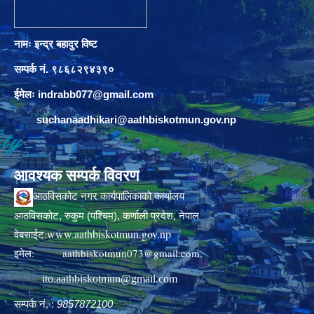
नामः इन्द्र बहादुर विष्ट
सम्पर्क नं. ९८६८२९४३९०
ईमेलः
indrabb077@gmail.com
suchanaadhikari@aathbiskotmun.gov.np
आवश्यक सम्पर्क विवरण
आठविसकोट नगर कार्यपालिकाको कार्यालय
आठविसकोट, रुकुम (पश्चिम), कर्णाली प्रदेश, नेपाल
www.aathbiskotmun.gov.np
वेबसाईट:
इमेल:
aathbiskotmun073@gmail.com
,
ito.aathbiskotmun@gmail.com
सम्पर्क नं. :
9857872100