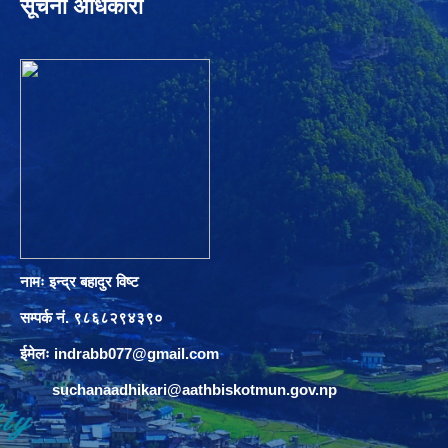
सूचना अधिकारी
नामः इन्द्र बहादुर विष्ट
सम्पर्क नं. ९८६८२९४३९०
ईमेलः
indrabb077@gmail.com
suchanaadhikari@aathbiskotmun.gov.np