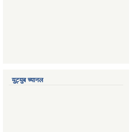
युट्युब च्यानल