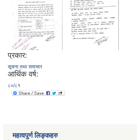
प्रकार:
सूचना तथा समाचार
आर्थिक वर्ष:
८०/८१
स्थानीय तहको निर्वाचन सम्पन्न भएको एक वर्षभित्र भएका कार्यहरुको समिक्षा प्रतिवेदन
महत्वपुर्ण लिङ्कहरु