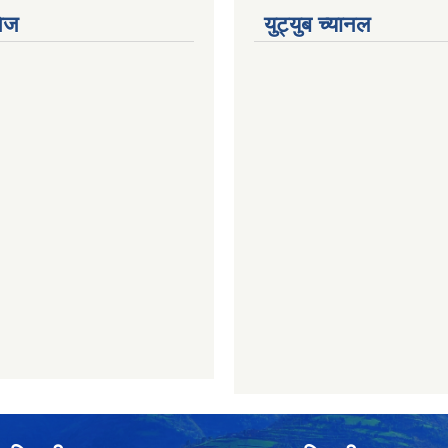
ेज
युट्युब च्यानल