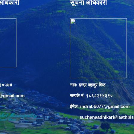
े अधिकारी
सूचना अधिकारी
०८९०५७४
नामः इन्द्र बहादुर विष्ट
s@gmail.com
सम्पर्क नं. ९८६८२९४३९०
ईमेलः
indrabb077@gmail.com
suchanaadhikari@aathbi