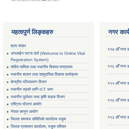
महत्वपुर्ण लिङ्कहरु
नगर कार्
श्रम संसार
११७ औँ नगर का
अनलाईन घटना दर्ता (Welcome to Online Vital
Registration System)
११६ औँ नगर का
संघीय मामिला तथा स्थानीय विकास मन्त्रालय
स्थानीय शासन तथा सामुदायिक विकास कार्यक्रम
केन्द्रीय पञ्जिकरण विभाग
११५ औँ नगर का
स्थानीय तहको लागि ICT ब्लग
स्थानीय पूर्वाधार तथा कृषि सडक विभाग
११४ औँ नगर का
राष्ट्रिय योजना आयोग
नेपाल कानुन आयोग
११३ औँ नगर का
जिल्ला समन्वय समितिको कार्यालय रुकुम
जिल्ला प्रशासन कार्यालय, रुकुम पश्चिम