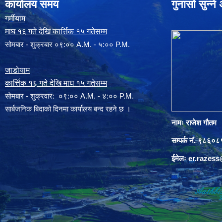
कार्यालय समय
गुनासो सुन्न
गर्मीयाम
माघ १६ गते देखि कार्त्तिक १५ गतेसम्म
सोमबार - शुक्रबार ०९:०० A.M. - ५:०० P.M.
जाडोयाम
कार्त्तिक १६ गते देखि माघ १५ गतेसम्म
साेमबार - शुक्रवार: ०९:०० A.M. - ४:०० P.M.
सार्बजनिक बिदाको दिनमा कार्यालय बन्द रहने छ ।
नामः राजेश गौतम
सम्पर्क नं. ९८६
ईमेलः
er.razes