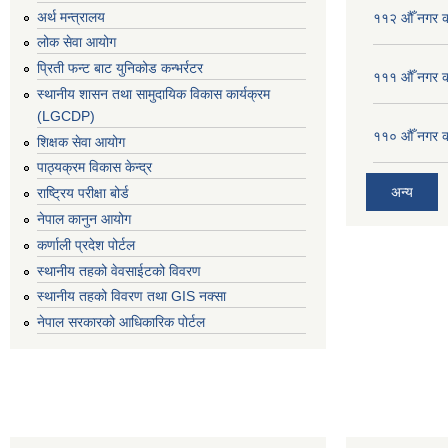
अर्थ मन्त्रालय
११२ औँ नगर का
लोक सेवा आयोग
प्रिती फन्ट बाट युनिकोड कन्भर्रटर
१११ औँ नगर का
स्थानीय शासन तथा सामुदायिक विकास कार्यक्रम
(LGCDP)
११० औँ नगर का
शिक्षक सेवा आयोग
पाठ्यक्रम विकास केन्द्र
अन्य
राष्ट्रिय परीक्षा बोर्ड
नेपाल कानुन आयोग
कर्णाली प्रदेश पोर्टल
स्थानीय तहको वेवसाईटको विवरण
स्थानीय तहको विवरण तथा GIS नक्सा
नेपाल सरकारको आधिकारिक पोर्टल