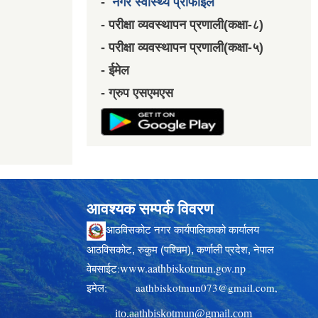
-
नगर स्वास्थ्य प्रोफाईल
- परीक्षा व्यवस्थापन प्रणाली(कक्षा-८)
- परीक्षा व्यवस्थापन प्रणाली(कक्षा-५)
- ईमेल
- ग्रुप एसएमएस
आवश्यक सम्पर्क विवरण
आठविसकोट नगर कार्यपालिकाको कार्यालय
आठविसकोट, रुकुम (पश्चिम), कर्णाली प्रदेश, नेपाल
www.aathbiskotmun.gov.np
वेबसाईट:
इमेल:
aathbiskotmun073@gmail.com
,
ito.aathbiskotmun@gmail.com