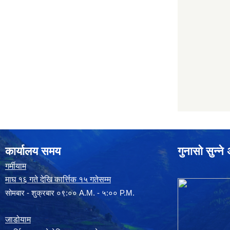
कार्यालय समय
गुनासो सुन्न
गर्मीयाम
माघ १६ गते देखि कार्त्तिक १५ गतेसम्म
सोमबार - शुक्रबार ०९:०० A.M. - ५:०० P.M.
जाडोयाम