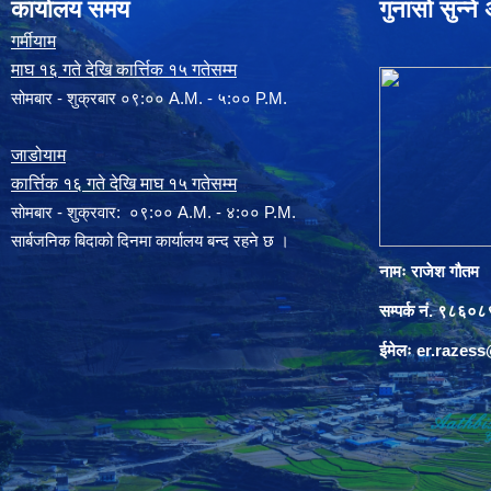
कार्यालय समय
गुनासो सुन्न
गर्मीयाम
माघ १६ गते देखि कार्त्तिक १५ गतेसम्म
सोमबार - शुक्रबार ०९:०० A.M. - ५:०० P.M.
जाडोयाम
कार्त्तिक १६ गते देखि माघ १५ गतेसम्म
साेमबार - शुक्रवार: ०९:०० A.M. - ४:०० P.M.
सार्बजनिक बिदाको दिनमा कार्यालय बन्द रहने छ ।
नामः राजेश गौतम
सम्पर्क नं. ९८६
ईमेलः
er.razes