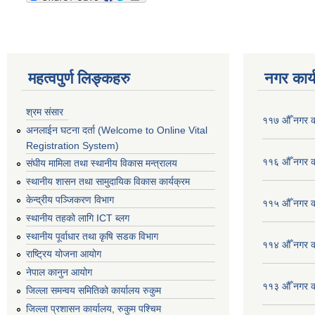
महत्वपुर्ण लिङ्कहरु
नगर कार्
श्रम संसार
११७ औँ नगर का
अनलाईन घटना दर्ता (Welcome to Online Vital
Registration System)
११६ औँ नगर का
संघीय मामिला तथा स्थानीय विकास मन्त्रालय
स्थानीय शासन तथा सामुदायिक विकास कार्यक्रम
केन्द्रीय पञ्जिकरण विभाग
११५ औँ नगर का
स्थानीय तहको लागि ICT ब्लग
स्थानीय पूर्वाधार तथा कृषि सडक विभाग
११४ औँ नगर का
राष्ट्रिय योजना आयोग
नेपाल कानुन आयोग
११३ औँ नगर का
जिल्ला समन्वय समितिको कार्यालय रुकुम
जिल्ला प्रशासन कार्यालय, रुकुम पश्चिम