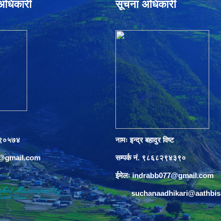
े अधिकारी
सूचना अधिकारी
०८९०५७४
नामः इन्द्र बहादुर विष्ट
s@gmail.com
सम्पर्क नं. ९८६८२९४३९०
ईमेलः
indrabb077@gmail.com
suchanaadhikari@aathbi