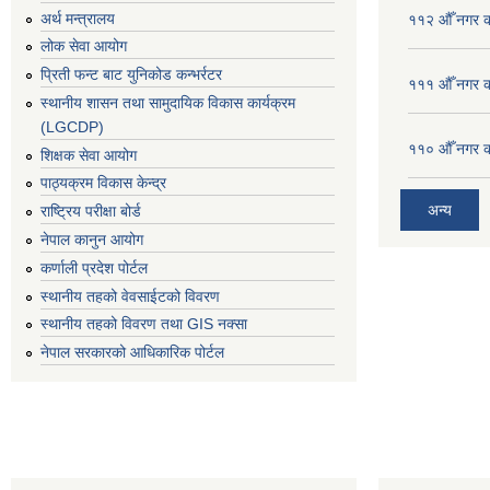
अर्थ मन्त्रालय
११२ औँ नगर का
लोक सेवा आयोग
प्रिती फन्ट बाट युनिकोड कन्भर्रटर
१११ औँ नगर का
स्थानीय शासन तथा सामुदायिक विकास कार्यक्रम
(LGCDP)
११० औँ नगर का
शिक्षक सेवा आयोग
पाठ्यक्रम विकास केन्द्र
अन्य
राष्ट्रिय परीक्षा बोर्ड
नेपाल कानुन आयोग
कर्णाली प्रदेश पोर्टल
स्थानीय तहको वेवसाईटको विवरण
स्थानीय तहको विवरण तथा GIS नक्सा
नेपाल सरकारको आधिकारिक पोर्टल