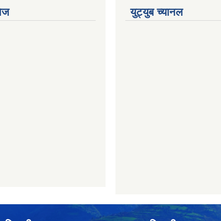
ेज
युट्युब च्यानल