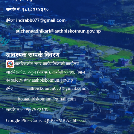
सम्पर्क नं. ९८६८२९४३९०
ईमेलः
indrabb077@gmail.com
suchanaadhikari@aathbiskotmun.gov.np
आवश्यक सम्पर्क विवरण
आठविसकोट नगर कार्यपालिकाको कार्यालय
आठविसकोट, रुकुम (पश्चिम), कर्णाली प्रदेश, नेपाल
www.aathbiskotmun.gov.np
वेबसाईट:
इमेल:
aathbiskotmun073@gmail.com
,
ito.aathbiskotmun@gmail.com
सम्पर्क नं. :
9857872100
Google Plus Code:- Q9P2+MP Aathbiskot