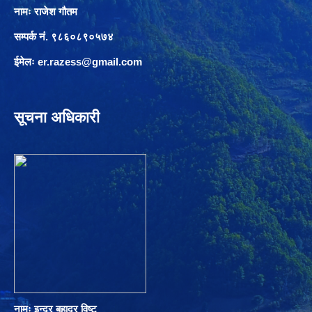
नामः राजेश गौतम
सम्पर्क नं. ९८६०८९०५७४
ईमेलः
er.razess@gmail.com
सूचना अधिकारी
नामः इन्द्र बहादुर विष्ट