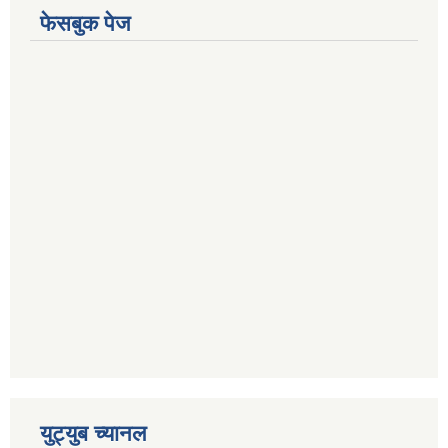
फेसबुक पेज
युट्युब च्यानल