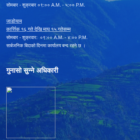
सोमबार - शुक्रबार ०९:०० A.M. - ५:०० P.M.
जाडोयाम
कार्त्तिक १६ गते देखि माघ १५ गतेसम्म
साेमबार - शुक्रवार: ०९:०० A.M. - ४:०० P.M.
सार्बजनिक बिदाको दिनमा कार्यालय बन्द रहने छ ।
गुनासो सुन्ने अधिकारी