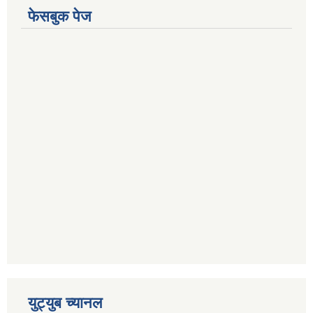
फेसबुक पेज
युट्युब च्यानल