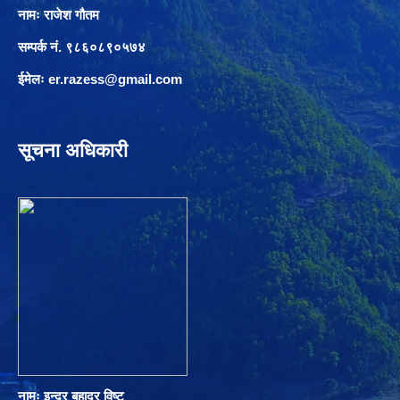
नामः राजेश गौतम
सम्पर्क नं. ९८६०८९०५७४
ईमेलः
er.razess@gmail.com
सूचना अधिकारी
नामः इन्द्र बहादुर विष्ट