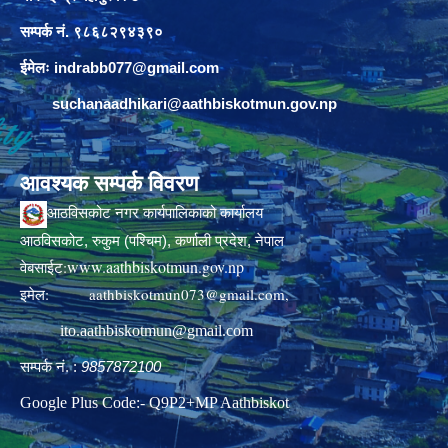
सम्पर्क नं. ९८६८२९४३९०
ईमेलः
indrabb077@gmail.com
suchanaadhikari@aathbiskotmun.gov.np
आवश्यक सम्पर्क विवरण
आठविसकोट नगर कार्यपालिकाको कार्यालय
आठविसकोट, रुकुम (पश्चिम), कर्णाली प्रदेश, नेपाल
www.aathbiskotmun.gov.np
वेबसाईट:
इमेल:
aathbiskotmun073@gmail.com
,
ito.aathbiskotmun@gmail.com
सम्पर्क नं. :
9857872100
Google Plus Code:- Q9P2+MP Aathbiskot