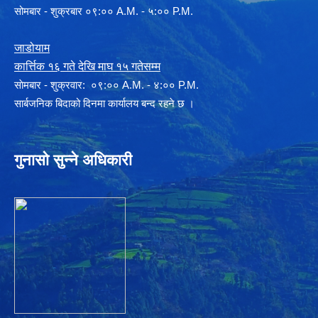
सोमबार - शुक्रबार ०९:०० A.M. - ५:०० P.M.
जाडोयाम
कार्त्तिक १६ गते देखि माघ १५ गतेसम्म
साेमबार - शुक्रवार: ०९:०० A.M. - ४:०० P.M.
सार्बजनिक बिदाको दिनमा कार्यालय बन्द रहने छ ।
गुनासो सुन्ने अधिकारी