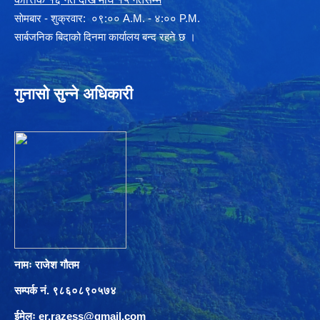
साेमबार - शुक्रवार: ०९:०० A.M. - ४:०० P.M.
सार्बजनिक बिदाको दिनमा कार्यालय बन्द रहने छ ।
गुनासो सुन्ने अधिकारी
नामः राजेश गौतम
सम्पर्क नं. ९८६०८९०५७४
ईमेलः
er.razess@gmail.com