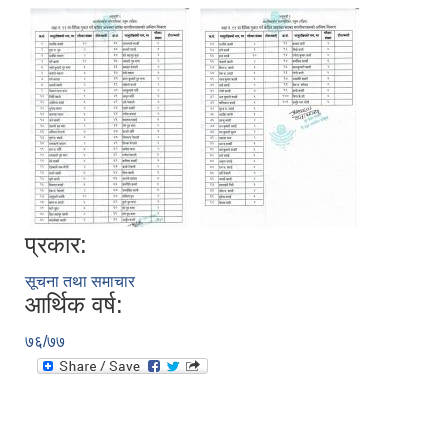
प्रकार:
सूचना तथा समाचार
आर्थिक वर्ष:
७६/७७
स्थानीय तहको निर्वाचन सम्पन्न भएको एक वर्षभित्र भएका कार्यहरुको समिक्षा प्रतिवेदन