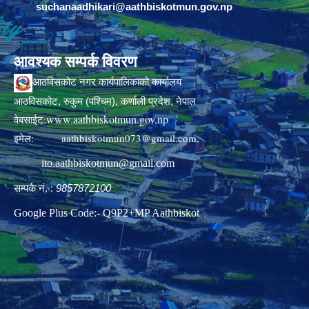
suchanaadhikari@aathbiskotmun.gov.np
आवश्यक सम्पर्क विवरण
आठविसकोट नगर कार्यपालिकाको कार्यालय
आठविसकोट, रुकुम (पश्चिम), कर्णाली प्रदेश, नेपाल
www.aathbiskotmun.gov.np
वेबसाईट:
इमेल:
aathbiskotmun073@gmail.com
,
ito.aathbiskotmun@gmail.com
सम्पर्क नं. :
9857872100
Google Plus Code:- Q9P2+MP Aathbiskot