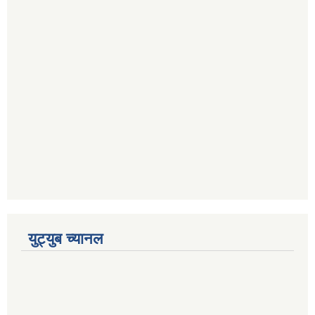
युट्युब च्यानल