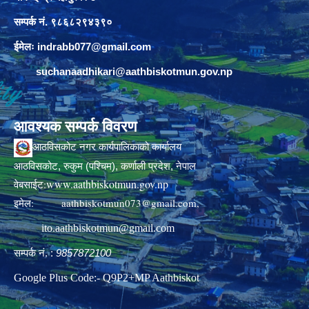
सम्पर्क नं. ९८६८२९४३९०
ईमेलः
indrabb077@gmail.com
suchanaadhikari@aathbiskotmun.gov.np
आवश्यक सम्पर्क विवरण
आठविसकोट नगर कार्यपालिकाको कार्यालय
आठविसकोट, रुकुम (पश्चिम), कर्णाली प्रदेश, नेपाल
www.aathbiskotmun.gov.np
वेबसाईट:
इमेल:
aathbiskotmun073@gmail.com
,
ito.aathbiskotmun@gmail.com
सम्पर्क नं. :
9857872100
Google Plus Code:- Q9P2+MP Aathbiskot