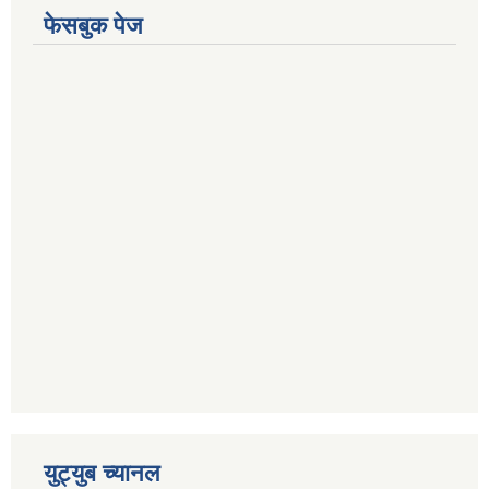
फेसबुक पेज
युट्युब च्यानल