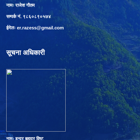
नामः राजेश गौतम
सम्पर्क नं. ९८६०८९०५७४
ईमेलः
er.razess@gmail.com
सूचना अधिकारी
नामः इन्द्र बहादुर विष्ट