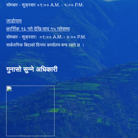
सोमबार - शुक्रबार ०९:०० A.M. - ५:०० P.M.
जाडोयाम
कार्त्तिक १६ गते देखि माघ १५ गतेसम्म
साेमबार - शुक्रवार: ०९:०० A.M. - ४:०० P.M.
सार्बजनिक बिदाको दिनमा कार्यालय बन्द रहने छ ।
गुनासो सुन्ने अधिकारी