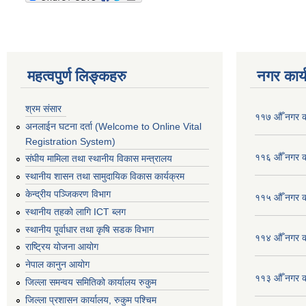
महत्वपुर्ण लिङ्कहरु
नगर कार्
श्रम संसार
११७ औँ नगर का
अनलाईन घटना दर्ता (Welcome to Online Vital
Registration System)
११६ औँ नगर का
संघीय मामिला तथा स्थानीय विकास मन्त्रालय
स्थानीय शासन तथा सामुदायिक विकास कार्यक्रम
केन्द्रीय पञ्जिकरण विभाग
११५ औँ नगर का
स्थानीय तहको लागि ICT ब्लग
स्थानीय पूर्वाधार तथा कृषि सडक विभाग
११४ औँ नगर का
राष्ट्रिय योजना आयोग
नेपाल कानुन आयोग
११३ औँ नगर का
जिल्ला समन्वय समितिको कार्यालय रुकुम
जिल्ला प्रशासन कार्यालय, रुकुम पश्चिम