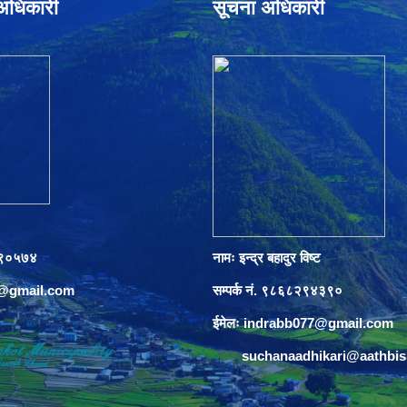
े अधिकारी
सूचना अधिकारी
०८९०५७४
नामः इन्द्र बहादुर विष्ट
s@gmail.com
सम्पर्क नं. ९८६८२९४३९०
ईमेलः
indrabb077@gmail.com
suchanaadhikari@aathbi