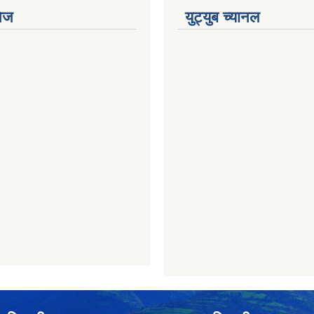
ेज
युट्युब च्यानल