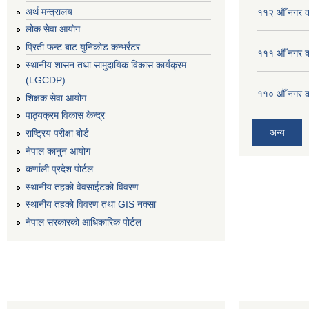
अर्थ मन्त्रालय
११२ औँ नगर का
लोक सेवा आयोग
प्रिती फन्ट बाट युनिकोड कन्भर्रटर
१११ औँ नगर का
स्थानीय शासन तथा सामुदायिक विकास कार्यक्रम
(LGCDP)
११० औँ नगर का
शिक्षक सेवा आयोग
पाठ्यक्रम विकास केन्द्र
अन्य
राष्ट्रिय परीक्षा बोर्ड
नेपाल कानुन आयोग
कर्णाली प्रदेश पोर्टल
स्थानीय तहको वेवसाईटको विवरण
स्थानीय तहको विवरण तथा GIS नक्सा
नेपाल सरकारको आधिकारिक पोर्टल