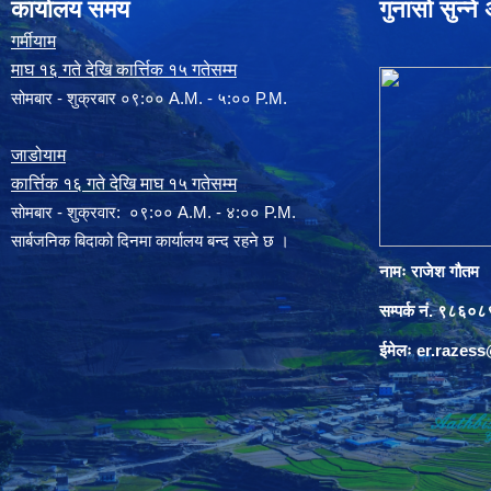
कार्यालय समय
गुनासो सुन्न
गर्मीयाम
माघ १६ गते देखि कार्त्तिक १५ गतेसम्म
सोमबार - शुक्रबार ०९:०० A.M. - ५:०० P.M.
जाडोयाम
कार्त्तिक १६ गते देखि माघ १५ गतेसम्म
साेमबार - शुक्रवार: ०९:०० A.M. - ४:०० P.M.
सार्बजनिक बिदाको दिनमा कार्यालय बन्द रहने छ ।
नामः राजेश गौतम
सम्पर्क नं. ९८६
ईमेलः
er.razes