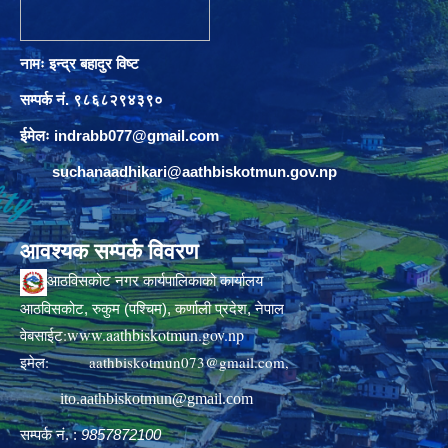
नामः इन्द्र बहादुर विष्ट
सम्पर्क नं. ९८६८२९४३९०
ईमेलः
indrabb077@gmail.com
suchanaadhikari@aathbiskotmun.gov.np
आवश्यक सम्पर्क विवरण
आठविसकोट नगर कार्यपालिकाको कार्यालय
आठविसकोट, रुकुम (पश्चिम), कर्णाली प्रदेश, नेपाल
www.aathbiskotmun.gov.np
वेबसाईट:
इमेल:
aathbiskotmun073@gmail.com
,
ito.aathbiskotmun@gmail.com
सम्पर्क नं. :
9857872100