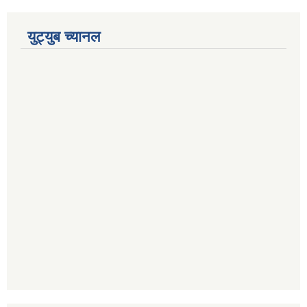
युट्युब च्यानल