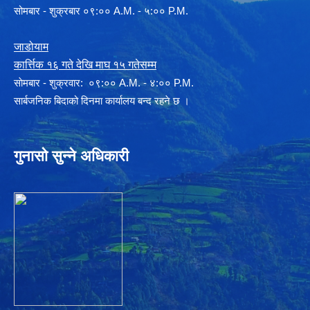
सोमबार - शुक्रबार ०९:०० A.M. - ५:०० P.M.
जाडोयाम
कार्त्तिक १६ गते देखि माघ १५ गतेसम्म
साेमबार - शुक्रवार: ०९:०० A.M. - ४:०० P.M.
सार्बजनिक बिदाको दिनमा कार्यालय बन्द रहने छ ।
गुनासो सुन्ने अधिकारी