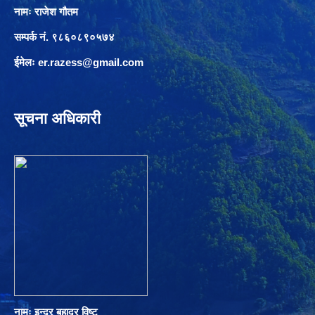
नामः राजेश गौतम
सम्पर्क नं. ९८६०८९०५७४
ईमेलः
er.razess@gmail.com
सूचना अधिकारी
नामः इन्द्र बहादुर विष्ट