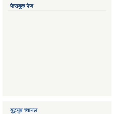
फेसबुक पेज
युट्युब च्यानल