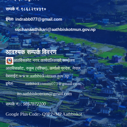
सम्पर्क नं. ९८६८२९४३९०
ईमेलः
indrabb077@gmail.com
suchanaadhikari@aathbiskotmun.gov.np
आवश्यक सम्पर्क विवरण
आठविसकोट नगर कार्यपालिकाको कार्यालय
आठविसकोट, रुकुम (पश्चिम), कर्णाली प्रदेश, नेपाल
www.aathbiskotmun.gov.np
वेबसाईट:
इमेल:
aathbiskotmun073@gmail.com
,
ito.aathbiskotmun@gmail.com
सम्पर्क नं. :
9857872100
Google Plus Code:- Q9P2+MP Aathbiskot