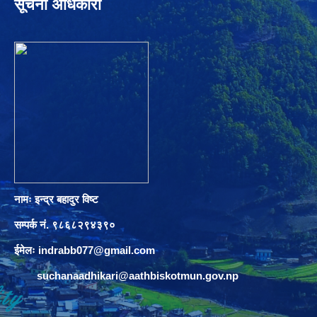
सूचना अधिकारी
नामः इन्द्र बहादुर विष्ट
सम्पर्क नं. ९८६८२९४३९०
ईमेलः
indrabb077@gmail.com
suchanaadhikari@aathbiskotmun.gov.np