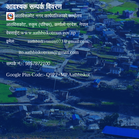
आवश्यक सम्पर्क विवरण
आठविसकोट नगर कार्यपालिकाको कार्यालय
आठविसकोट, रुकुम (पश्चिम), कर्णाली प्रदेश, नेपाल
www.aathbiskotmun.gov.np
वेबसाईट:
इमेल:
aathbiskotmun073@gmail.com
,
ito.aathbiskotmun@gmail.com
सम्पर्क नं. :
9857872100
Google Plus Code:- Q9P2+MP Aathbiskot