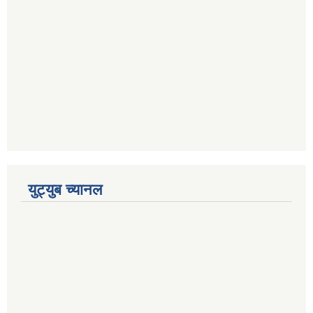
युट्युब च्यानल