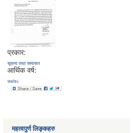
प्रकार:
सूचना तथा समाचार
आर्थिक वर्ष:
७७/७८
स्थानीय तहको निर्वाचन सम्पन्न भएको एक वर्षभित्र भएका कार्यहरुको समिक्षा प्रतिवेदन
महत्वपुर्ण लिङ्कहरु