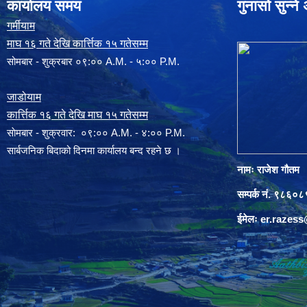
कार्यालय समय
गुनासो सुन्न
गर्मीयाम
माघ १६ गते देखि कार्त्तिक १५ गतेसम्म
सोमबार - शुक्रबार ०९:०० A.M. - ५:०० P.M.
जाडोयाम
कार्त्तिक १६ गते देखि माघ १५ गतेसम्म
साेमबार - शुक्रवार: ०९:०० A.M. - ४:०० P.M.
सार्बजनिक बिदाको दिनमा कार्यालय बन्द रहने छ ।
नामः राजेश गौतम
सम्पर्क नं. ९८६
ईमेलः
er.razes