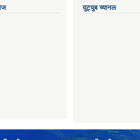
ेज
युट्युब च्यानल