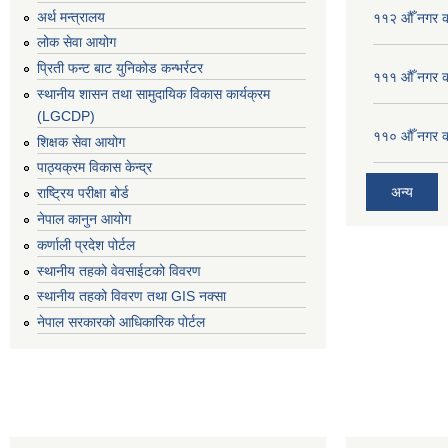
अर्थ मन्त्रालय
११२ औँ नगर का
लोक सेवा आयोग
प्रिती फन्ट बाट युनिकोड कन्भर्रटर
१११ औँ नगर का
स्थानीय शासन तथा सामुदायिक विकास कार्यक्रम
(LGCDP)
११० औँ नगर का
शिक्षक सेवा आयोग
पाठ्यक्रम विकास केन्द्र
अन्य
राष्ट्रिय परीक्षा बोर्ड
नेपाल कानुन आयोग
कर्णाली प्रदेश पोर्टल
स्थानीय तहको वेवसाईटको विवरण
स्थानीय तहको विवरण तथा GIS नक्सा
नेपाल सरकारको आधिकारिक पोर्टल