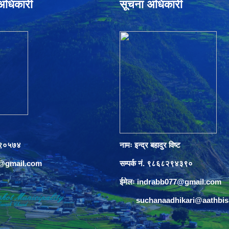
े अधिकारी
सूचना अधिकारी
०८९०५७४
नामः इन्द्र बहादुर विष्ट
s@gmail.com
सम्पर्क नं. ९८६८२९४३९०
ईमेलः
indrabb077@gmail.com
suchanaadhikari@aathbi