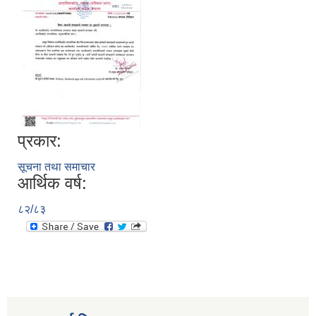
प्रकार:
सूचना तथा समाचार
आर्थिक वर्ष:
८२/८३
स्थानीय तहको निर्वाचन सम्पन्न भएको एक वर्षभित्र भएका कार्यहरुको समिक्षा प्रतिवेदन