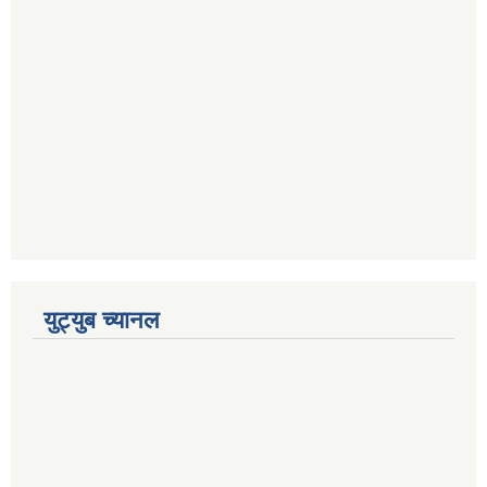
युट्युब च्यानल