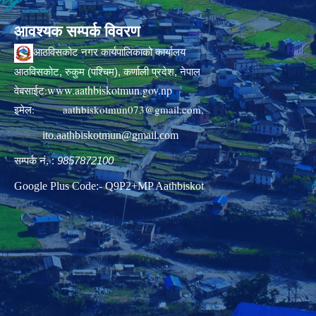
आवश्यक सम्पर्क विवरण
आठविसकोट नगर कार्यपालिकाको कार्यालय
आठविसकोट, रुकुम (पश्चिम), कर्णाली प्रदेश, नेपाल
www.aathbiskotmun.gov.np
वेबसाईट:
इमेल:
aathbiskotmun073@gmail.com
,
ito.aathbiskotmun@gmail.com
सम्पर्क नं. :
9857872100
Google Plus Code:- Q9P2+MP Aathbiskot