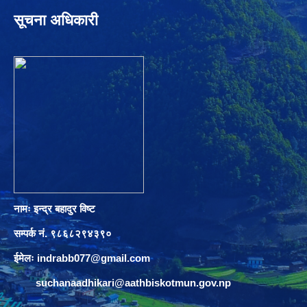
सूचना अधिकारी
नामः इन्द्र बहादुर विष्ट
सम्पर्क नं. ९८६८२९४३९०
ईमेलः
indrabb077@gmail.com
suchanaadhikari@aathbiskotmun.gov.np