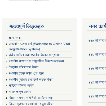
महत्वपुर्ण लिङ्कहरु
नगर कार्
श्रम संसार
११७ औँ नगर का
अनलाईन घटना दर्ता (Welcome to Online Vital
Registration System)
११६ औँ नगर का
संघीय मामिला तथा स्थानीय विकास मन्त्रालय
स्थानीय शासन तथा सामुदायिक विकास कार्यक्रम
केन्द्रीय पञ्जिकरण विभाग
११५ औँ नगर का
स्थानीय तहको लागि ICT ब्लग
स्थानीय पूर्वाधार तथा कृषि सडक विभाग
११४ औँ नगर का
राष्ट्रिय योजना आयोग
नेपाल कानुन आयोग
११३ औँ नगर का
जिल्ला समन्वय समितिको कार्यालय रुकुम
जिल्ला प्रशासन कार्यालय, रुकुम पश्चिम