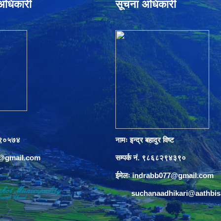
े अधिकारी
सूचना अधिकारी
०८९०५७४
नामः इन्द्र बहादुर विष्ट
s@gmail.com
सम्पर्क नं. ९८६८२९४३९०
ईमेलः
indrabb077@gmail.com
suchanaadhikari@aathbi