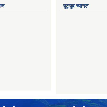
ेज
युट्युब च्यानल