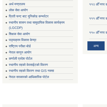
अर्थ मन्त्रालय
११२ औँ नगर का
लोक सेवा आयोग
प्रिती फन्ट बाट युनिकोड कन्भर्रटर
१११ औँ नगर का
स्थानीय शासन तथा सामुदायिक विकास कार्यक्रम
(LGCDP)
११० औँ नगर का
शिक्षक सेवा आयोग
पाठ्यक्रम विकास केन्द्र
अन्य
राष्ट्रिय परीक्षा बोर्ड
नेपाल कानुन आयोग
कर्णाली प्रदेश पोर्टल
स्थानीय तहको वेवसाईटको विवरण
स्थानीय तहको विवरण तथा GIS नक्सा
नेपाल सरकारको आधिकारिक पोर्टल