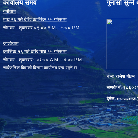
कार्यालय समय
गुनासो सुन्न
गर्मीयाम
माघ १६ गते देखि कार्त्तिक १५ गतेसम्म
सोमबार - शुक्रबार ०९:०० A.M. - ५:०० P.M.
जाडोयाम
कार्त्तिक १६ गते देखि माघ १५ गतेसम्म
साेमबार - शुक्रवार: ०९:०० A.M. - ४:०० P.M.
सार्बजनिक बिदाको दिनमा कार्यालय बन्द रहने छ ।
नामः राजेश गौतम
सम्पर्क नं. ९८६
ईमेलः
er.razes