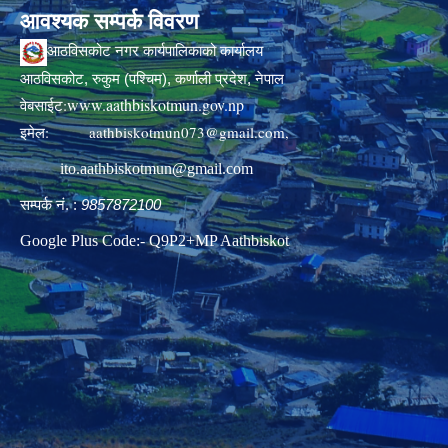
आवश्यक सम्पर्क विवरण
आठविसकोट नगर कार्यपालिकाको कार्यालय
आठविसकोट, रुकुम (पश्चिम), कर्णाली प्रदेश, नेपाल
www.aathbiskotmun.gov.np
वेबसाईट:
इमेल:
aathbiskotmun073@gmail.com
,
ito.aathbiskotmun@gmail.com
सम्पर्क नं. :
9857872100
Google Plus Code:- Q9P2+MP Aathbiskot