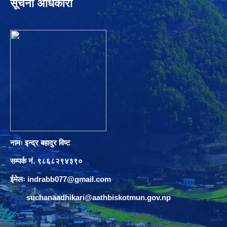
सूचना अधिकारी
नामः इन्द्र बहादुर विष्ट
सम्पर्क नं. ९८६८२९४३९०
ईमेलः
indrabb077@gmail.com
suchanaadhikari@aathbiskotmun.gov.np