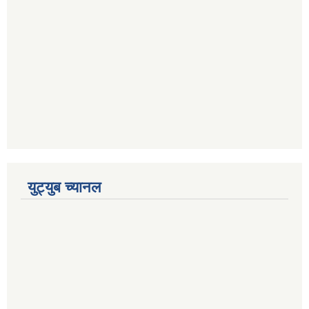
युट्युब च्यानल