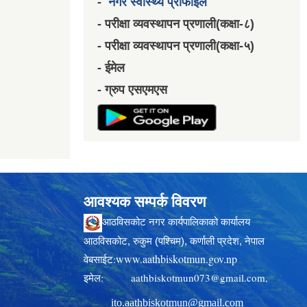
-
नगर स्वास्थ्य प्रोफाईल
- परीक्षा व्यवस्थापन प्रणाली(कक्षा-८)
- परीक्षा व्यवस्थापन प्रणाली(कक्षा-५)
- ईमेल
- ग्रुप एसएमएस
आवश्यक सम्पर्क विवरण
आठविसकोट नगर कार्यपालिकाको कार्यालय
आठविसकोट, रुकुम (पश्चिम), कर्णाली प्रदेश, नेपाल
www.aathbiskotmun.gov.np
वेबसाईट:
इमेल:
aathbiskotmun073@gmail.com
,
ito.aathbiskotmun@gmail.com