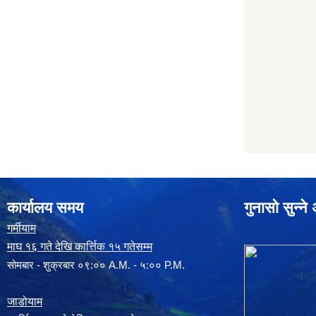
कार्यालय समय
गुनासो सुन्न
गर्मीयाम
माघ १६ गते देखि कार्त्तिक १५ गतेसम्म
सोमबार - शुक्रबार ०९:०० A.M. - ५:०० P.M.
जाडोयाम