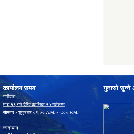
कार्यालय समय
गुनासो सुन्न
गर्मीयाम
माघ १६ गते देखि कार्त्तिक १५ गतेसम्म
सोमबार - शुक्रबार ०९:०० A.M. - ५:०० P.M.
जाडोयाम