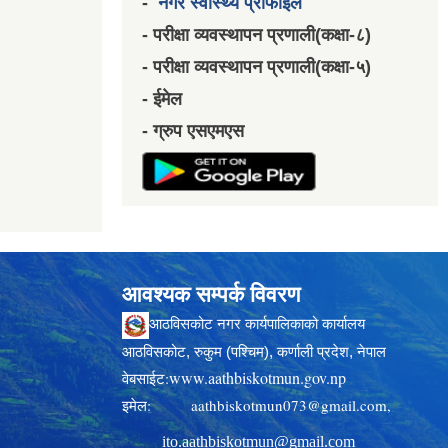
-
नगर स्वास्थ्य प्रोफाईल
- परीक्षा व्यवस्थापन प्रणाली(कक्षा-८)
- परीक्षा व्यवस्थापन प्रणाली(कक्षा-५)
- ईमेल
- ग्रुप एसएमएस
आवश्यक सम्पर्क विवरण
आठविसकोट नगर कार्यपालिकाको कार्यालय
आठविसकोट, रुकुम (पश्चिम), कर्णाली प्रदेश, नेपाल
www.aathbiskotmun.gov.np
वेबसाईट:
इमेल:
aathbiskotmun073@gmail.com
,
ito.aathbiskotmun@gmail.com