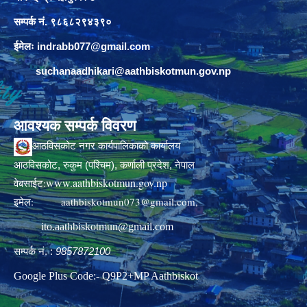
सम्पर्क नं. ९८६८२९४३९०
ईमेलः
indrabb077@gmail.com
suchanaadhikari@aathbiskotmun.gov.np
आवश्यक सम्पर्क विवरण
आठविसकोट नगर कार्यपालिकाको कार्यालय
आठविसकोट, रुकुम (पश्चिम), कर्णाली प्रदेश, नेपाल
www.aathbiskotmun.gov.np
वेबसाईट:
इमेल:
aathbiskotmun073@gmail.com
,
ito.aathbiskotmun@gmail.com
सम्पर्क नं. :
9857872100
Google Plus Code:- Q9P2+MP Aathbiskot