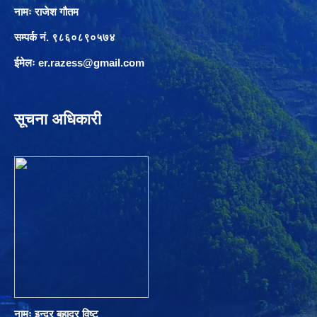
नामः राजेश गौतम
सम्पर्क नं. ९८६०८९०५७४
ईमेलः
er.razess@gmail.com
सूचना अधिकारी
नामः इन्द्र बहादुर विष्ट