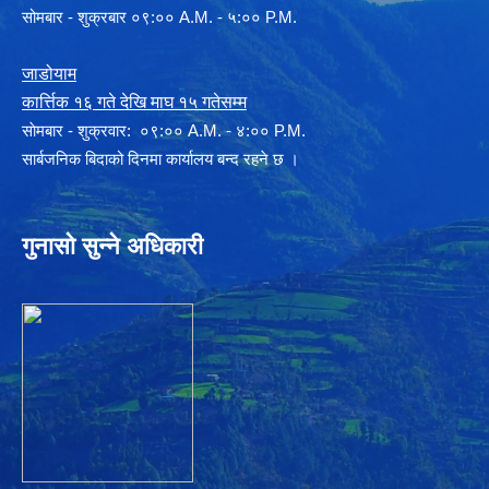
सोमबार - शुक्रबार ०९:०० A.M. - ५:०० P.M.
जाडोयाम
कार्त्तिक १६ गते देखि माघ १५ गतेसम्म
साेमबार - शुक्रवार: ०९:०० A.M. - ४:०० P.M.
सार्बजनिक बिदाको दिनमा कार्यालय बन्द रहने छ ।
गुनासो सुन्ने अधिकारी