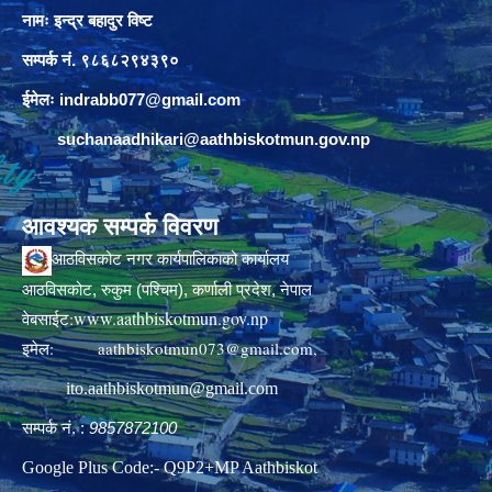
नामः इन्द्र बहादुर विष्ट
सम्पर्क नं. ९८६८२९४३९०
ईमेलः
indrabb077@gmail.com
suchanaadhikari@aathbiskotmun.gov.np
आवश्यक सम्पर्क विवरण
आठविसकोट नगर कार्यपालिकाको कार्यालय
आठविसकोट, रुकुम (पश्चिम), कर्णाली प्रदेश, नेपाल
www.aathbiskotmun.gov.np
वेबसाईट:
इमेल:
aathbiskotmun073@gmail.com
,
ito.aathbiskotmun@gmail.com
सम्पर्क नं. :
9857872100
Google Plus Code:- Q9P2+MP Aathbiskot