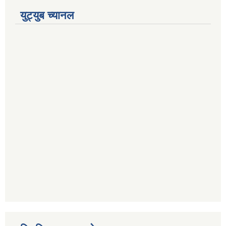
युट्युब च्यानल