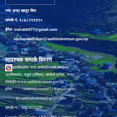
नामः इन्द्र बहादुर विष्ट
सम्पर्क नं. ९८६८२९४३९०
ईमेलः
indrabb077@gmail.com
suchanaadhikari@aathbiskotmun.gov.np
आवश्यक सम्पर्क विवरण
आठविसकोट नगर कार्यपालिकाको कार्यालय
आठविसकोट, रुकुम (पश्चिम), कर्णाली प्रदेश, नेपाल
www.aathbiskotmun.gov.np
वेबसाईट:
इमेल:
aathbiskotmun073@gmail.com
,
ito.aathbiskotmun@gmail.com
सम्पर्क नं. :
9857872100
Google Plus Code:- Q9P2+MP Aathbiskot