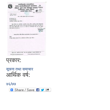
प्रकार:
सूचना तथा समाचार
आर्थिक वर्ष:
७६/७७
स्थानीय तहको निर्वाचन सम्पन्न भएको एक वर्षभित्र भएका कार्यहरुको समिक्षा प्रतिवेदन