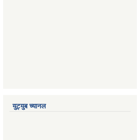
युट्युब च्यानल