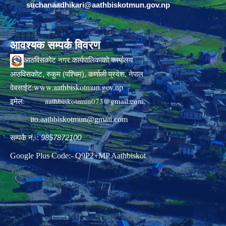
suchanaadhikari@aathbiskotmun.gov.np
आवश्यक सम्पर्क विवरण
आठविसकोट नगर कार्यपालिकाको कार्यालय
आठविसकोट, रुकुम (पश्चिम), कर्णाली प्रदेश, नेपाल
www.aathbiskotmun.gov.np
वेबसाईट:
इमेल:
aathbiskotmun073@gmail.com
,
ito.aathbiskotmun@gmail.com
सम्पर्क नं. :
9857872100
Google Plus Code:- Q9P2+MP Aathbiskot