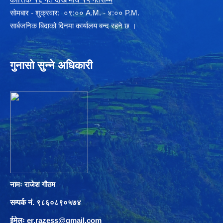
साेमबार - शुक्रवार: ०९:०० A.M. - ४:०० P.M.
सार्बजनिक बिदाको दिनमा कार्यालय बन्द रहने छ ।
गुनासो सुन्ने अधिकारी
नामः राजेश गौतम
सम्पर्क नं. ९८६०८९०५७४
ईमेलः
er.razess@gmail.com