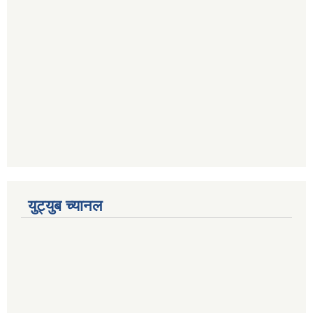
युट्युब च्यानल