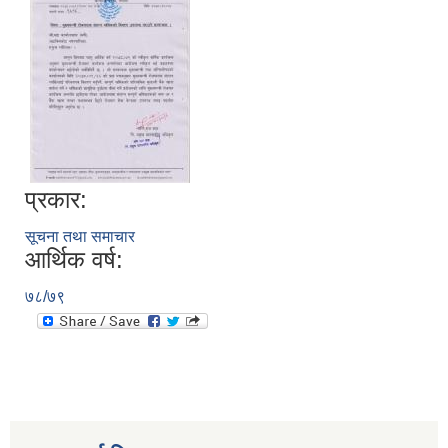
प्रकार:
सूचना तथा समाचार
आर्थिक वर्ष:
७८/७९
स्थानीय तहको निर्वाचन सम्पन्न भएको एक वर्षभित्र भएका कार्यहरुको समिक्षा प्रतिवेदन