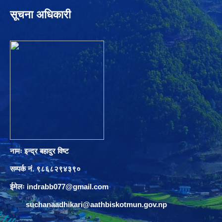
सूचना अधिकारी
नामः इन्द्र बहादुर विष्ट
सम्पर्क नं. ९८६८२९४३९०
ईमेलः
indrabb077@gmail.com
suchanaadhikari@aathbiskotmun.gov.np