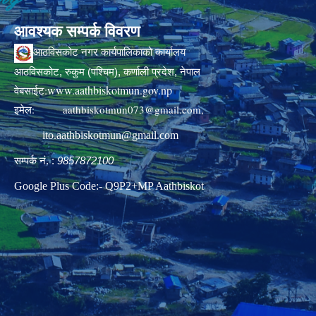
आवश्यक सम्पर्क विवरण
आठविसकोट नगर कार्यपालिकाको कार्यालय
आठविसकोट, रुकुम (पश्चिम), कर्णाली प्रदेश, नेपाल
www.aathbiskotmun.gov.np
वेबसाईट:
इमेल:
aathbiskotmun073@gmail.com
,
ito.aathbiskotmun@gmail.com
सम्पर्क नं. :
9857872100
Google Plus Code:- Q9P2+MP Aathbiskot