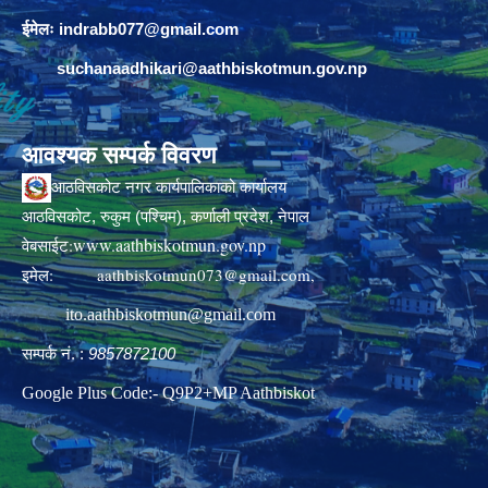
ईमेलः
indrabb077@gmail.com
suchanaadhikari@aathbiskotmun.gov.np
आवश्यक सम्पर्क विवरण
आठविसकोट नगर कार्यपालिकाको कार्यालय
आठविसकोट, रुकुम (पश्चिम), कर्णाली प्रदेश, नेपाल
www.aathbiskotmun.gov.np
वेबसाईट:
इमेल:
aathbiskotmun073@gmail.com
,
ito.aathbiskotmun@gmail.com
सम्पर्क नं. :
9857872100
Google Plus Code:- Q9P2+MP Aathbiskot