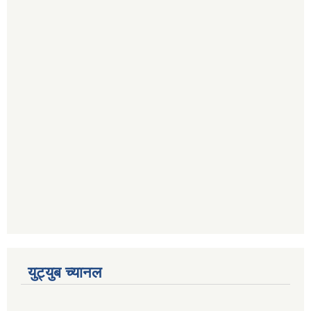
युट्युब च्यानल