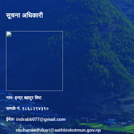
सूचना अधिकारी
नामः इन्द्र बहादुर विष्ट
सम्पर्क नं. ९८६८२९४३९०
ईमेलः
indrabb077@gmail.com
suchanaadhikari@aathbiskotmun.gov.np