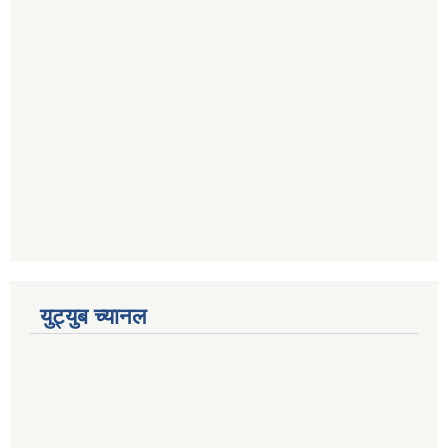
युट्युब च्यानल