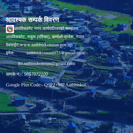
आवश्यक सम्पर्क विवरण
आठविसकोट नगर कार्यपालिकाको कार्यालय
आठविसकोट, रुकुम (पश्चिम), कर्णाली प्रदेश, नेपाल
www.aathbiskotmun.gov.np
वेबसाईट:
इमेल:
aathbiskotmun073@gmail.com
,
ito.aathbiskotmun@gmail.com
सम्पर्क नं. :
9857872100
Google Plus Code:- Q9P2+MP Aathbiskot