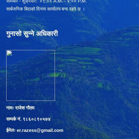
साेमबार - शुक्रवार: ०९:०० A.M. - ४:०० P.M.
सार्बजनिक बिदाको दिनमा कार्यालय बन्द रहने छ ।
गुनासो सुन्ने अधिकारी
नामः राजेश गौतम
सम्पर्क नं. ९८६०८९०५७४
ईमेलः
er.razess@gmail.com