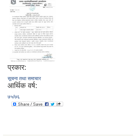
प्रकार:
सूचना तथा समाचार
आर्थिक वर्ष:
७५/७६
स्थानीय तहको निर्वाचन सम्पन्न भएको एक वर्षभित्र भएका कार्यहरुको समिक्षा प्रतिवेदन