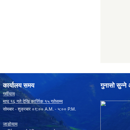
कार्यालय समय
गुनासो सुन्न
गर्मीयाम
माघ १६ गते देखि कार्त्तिक १५ गतेसम्म
सोमबार - शुक्रबार ०९:०० A.M. - ५:०० P.M.
जाडोयाम