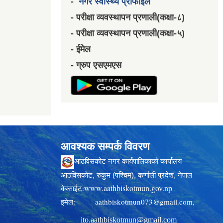
-
नगर स्वास्थ्य प्रोफाईल
- परीक्षा व्यवस्थापन प्रणाली(कक्षा-८)
- परीक्षा व्यवस्थापन प्रणाली(कक्षा-५)
- ईमेल
- ग्रुप एसएमएस
आवश्यक सम्पर्क विवरण
आठविसकोट नगर कार्यपालिकाको कार्यालय
आठविसकोट, रुकुम (पश्चिम), कर्णाली प्रदेश, नेपाल
www.aathbiskotmun.gov.np
वेबसाईट:
इमेल:
aathbiskotmun073@gmail.com
,
ito.aathbiskotmun@gmail.com