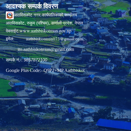
आवश्यक सम्पर्क विवरण
आठविसकोट नगर कार्यपालिकाको कार्यालय
आठविसकोट, रुकुम (पश्चिम), कर्णाली प्रदेश, नेपाल
www.aathbiskotmun.gov.np
वेबसाईट:
इमेल:
aathbiskotmun073@gmail.com
,
ito.aathbiskotmun@gmail.com
सम्पर्क नं. :
9857872100
Google Plus Code:- Q9P2+MP Aathbiskot