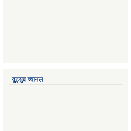
युट्युब च्यानल