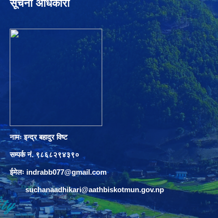
सूचना अधिकारी
नामः इन्द्र बहादुर विष्ट
सम्पर्क नं. ९८६८२९४३९०
ईमेलः
indrabb077@gmail.com
suchanaadhikari@aathbiskotmun.gov.np