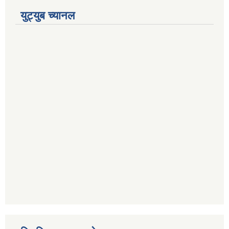
युट्युब च्यानल