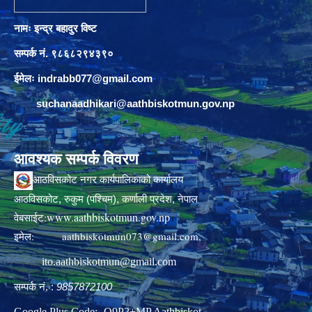
नामः इन्द्र बहादुर विष्ट
सम्पर्क नं. ९८६८२९४३९०
ईमेलः
indrabb077@gmail.com
suchanaadhikari@aathbiskotmun.gov.np
आवश्यक सम्पर्क विवरण
आठविसकोट नगर कार्यपालिकाको कार्यालय
आठविसकोट, रुकुम (पश्चिम), कर्णाली प्रदेश, नेपाल
www.aathbiskotmun.gov.np
वेबसाईट:
इमेल:
aathbiskotmun073@gmail.com
,
ito.aathbiskotmun@gmail.com
सम्पर्क नं. :
9857872100
Google Plus Code:- Q9P2+MP Aathbiskot