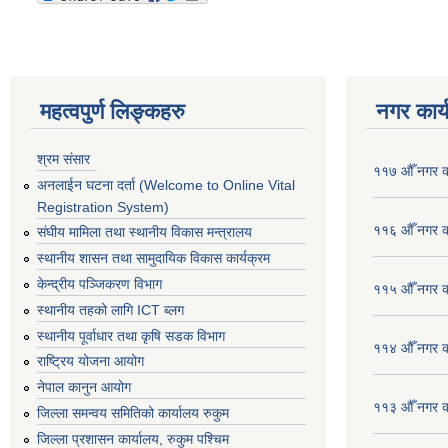
महत्वपुर्ण लिङ्कहरु
नगर कार्
श्रम संसार
११७ औँ नगर का
अनलाईन घटना दर्ता (Welcome to Online Vital
Registration System)
११६ औँ नगर का
संघीय मामिला तथा स्थानीय विकास मन्त्रालय
स्थानीय शासन तथा सामुदायिक विकास कार्यक्रम
केन्द्रीय पञ्जिकरण विभाग
११५ औँ नगर का
स्थानीय तहको लागि ICT ब्लग
स्थानीय पूर्वाधार तथा कृषि सडक विभाग
११४ औँ नगर का
राष्ट्रिय योजना आयोग
नेपाल कानुन आयोग
११३ औँ नगर का
जिल्ला समन्वय समितिको कार्यालय रुकुम
जिल्ला प्रशासन कार्यालय, रुकुम पश्चिम