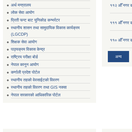
अर्थ मन्त्रालय
११२ औँ नगर का
लोक सेवा आयोग
प्रिती फन्ट बाट युनिकोड कन्भर्रटर
१११ औँ नगर का
स्थानीय शासन तथा सामुदायिक विकास कार्यक्रम
(LGCDP)
११० औँ नगर का
शिक्षक सेवा आयोग
पाठ्यक्रम विकास केन्द्र
अन्य
राष्ट्रिय परीक्षा बोर्ड
नेपाल कानुन आयोग
कर्णाली प्रदेश पोर्टल
स्थानीय तहको वेवसाईटको विवरण
स्थानीय तहको विवरण तथा GIS नक्सा
नेपाल सरकारको आधिकारिक पोर्टल