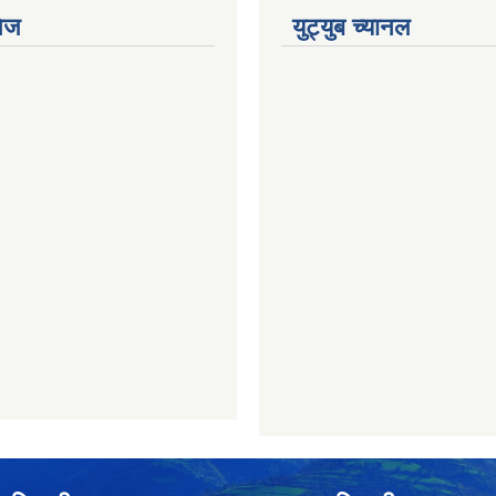
ेज
युट्युब च्यानल