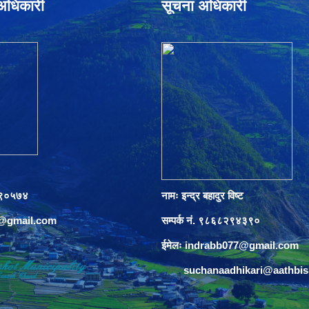
े अधिकारी
सूचना अधिकारी
०८९०५७४
नामः इन्द्र बहादुर विष्ट
s@gmail.com
सम्पर्क नं. ९८६८२९४३९०
ईमेलः
indrabb077@gmail.com
suchanaadhikari@aathbi