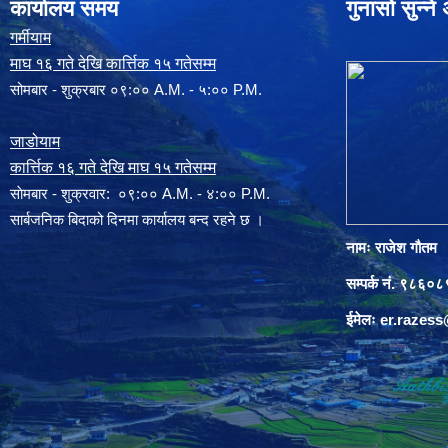
कार्यालय समय
गुनासो सुन्न
गर्मीयाम
माघ १६ गते देखि कार्त्तिक १५ गतेसम्म
सोमबार - शुक्रबार ०९:०० A.M. - ५:०० P.M.
जाडोयाम
कार्त्तिक १६ गते देखि माघ १५ गतेसम्म
साेमबार - शुक्रवार: ०९:०० A.M. - ४:०० P.M.
सार्बजनिक बिदाको दिनमा कार्यालय बन्द रहने छ ।
नामः राजेश गौतम
सम्पर्क नं. ९८६
ईमेलः
er.razes