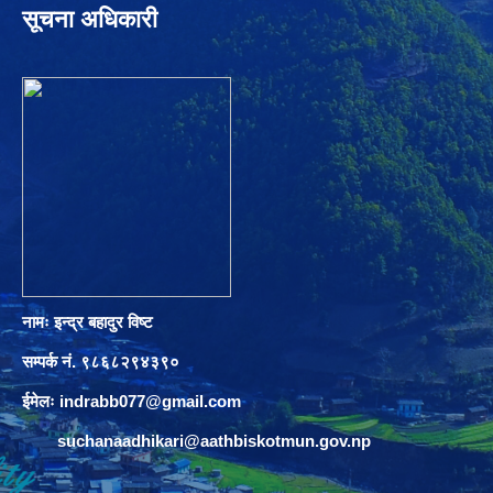
सूचना अधिकारी
नामः इन्द्र बहादुर विष्ट
सम्पर्क नं. ९८६८२९४३९०
ईमेलः
indrabb077@gmail.com
suchanaadhikari@aathbiskotmun.gov.np