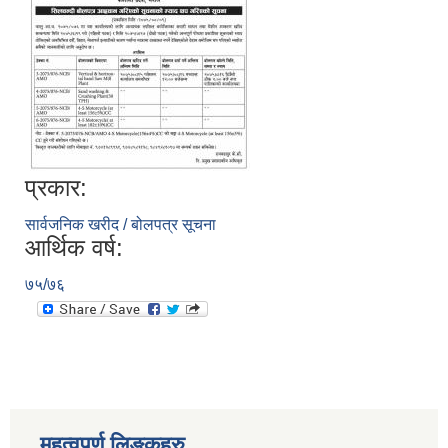
प्रकार:
सार्वजनिक खरीद / बोलपत्र सूचना
आर्थिक वर्ष:
७५/७६
स्थानीय तहको निर्वाचन सम्पन्न भएको एक वर्षभित्र भएका कार्यहरुको समिक्षा प्रतिवेदन
महत्वपुर्ण लिङ्कहरु