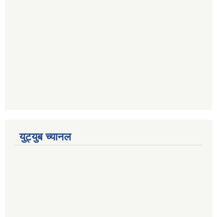
युट्युब च्यानल