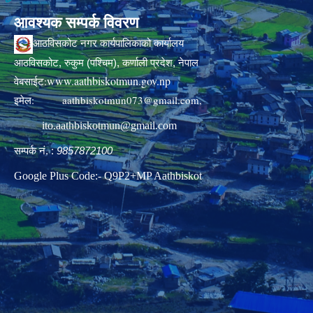
आवश्यक सम्पर्क विवरण
आठविसकोट नगर कार्यपालिकाको कार्यालय
आठविसकोट, रुकुम (पश्चिम), कर्णाली प्रदेश, नेपाल
www.aathbiskotmun.gov.np
वेबसाईट:
इमेल:
aathbiskotmun073@gmail.com
,
ito.aathbiskotmun@gmail.com
सम्पर्क नं. :
9857872100
Google Plus Code:- Q9P2+MP Aathbiskot