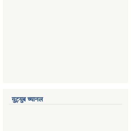
युट्युब च्यानल