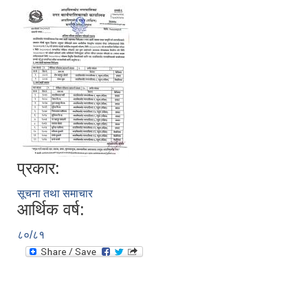
प्रकार:
सूचना तथा समाचार
आर्थिक वर्ष:
८०/८१
स्थानीय तहको निर्वाचन सम्पन्न भएको एक वर्षभित्र भएका कार्यहरुको समिक्षा प्रतिवेदन