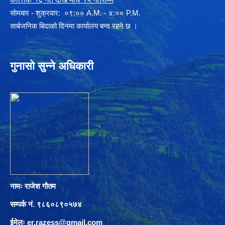
साेमबार - शुक्रवार: ०९:०० A.M. - ४:०० P.M.
सार्बजनिक बिदाको दिनमा कार्यालय बन्द रहने छ ।
गुनासो सुन्ने अधिकारी
नामः राजेश गौतम
सम्पर्क नं. ९८६०८९०५७४
ईमेलः
er.razess@gmail.com