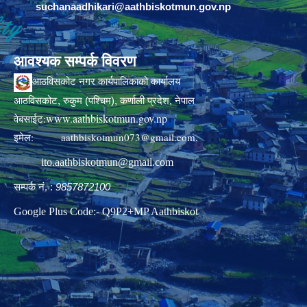
suchanaadhikari@aathbiskotmun.gov.np
आवश्यक सम्पर्क विवरण
आठविसकोट नगर कार्यपालिकाको कार्यालय
आठविसकोट, रुकुम (पश्चिम), कर्णाली प्रदेश, नेपाल
www.aathbiskotmun.gov.np
वेबसाईट:
इमेल:
aathbiskotmun073@gmail.com
,
ito.aathbiskotmun@gmail.com
सम्पर्क नं. :
9857872100
Google Plus Code:- Q9P2+MP Aathbiskot