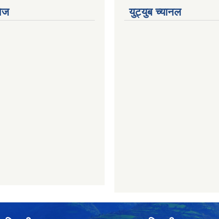
ेज
युट्युब च्यानल