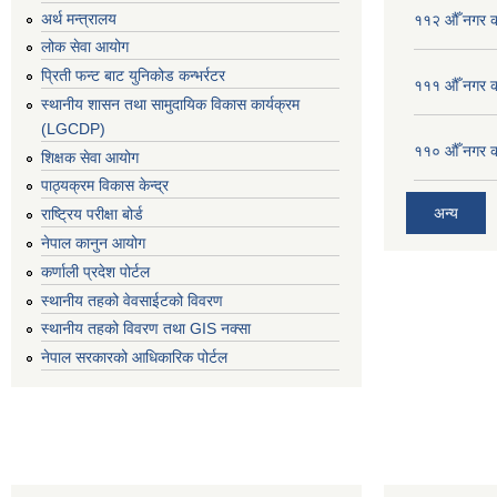
अर्थ मन्त्रालय
११२ औँ नगर का
लोक सेवा आयोग
प्रिती फन्ट बाट युनिकोड कन्भर्रटर
१११ औँ नगर का
स्थानीय शासन तथा सामुदायिक विकास कार्यक्रम
(LGCDP)
११० औँ नगर का
शिक्षक सेवा आयोग
पाठ्यक्रम विकास केन्द्र
अन्य
राष्ट्रिय परीक्षा बोर्ड
नेपाल कानुन आयोग
कर्णाली प्रदेश पोर्टल
स्थानीय तहको वेवसाईटको विवरण
स्थानीय तहको विवरण तथा GIS नक्सा
नेपाल सरकारको आधिकारिक पोर्टल