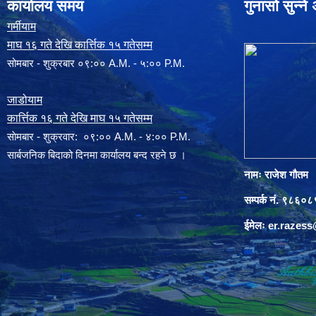
कार्यालय समय
गुनासो सुन्न
गर्मीयाम
माघ १६ गते देखि कार्त्तिक १५ गतेसम्म
सोमबार - शुक्रबार ०९:०० A.M. - ५:०० P.M.
जाडोयाम
कार्त्तिक १६ गते देखि माघ १५ गतेसम्म
साेमबार - शुक्रवार: ०९:०० A.M. - ४:०० P.M.
सार्बजनिक बिदाको दिनमा कार्यालय बन्द रहने छ ।
नामः राजेश गौतम
सम्पर्क नं. ९८६
ईमेलः
er.razes