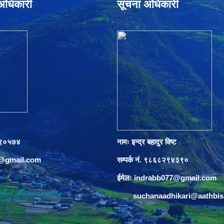
े अधिकारी
सूचना अधिकारी
०८९०५७४
नामः इन्द्र बहादुर विष्ट
s@gmail.com
सम्पर्क नं. ९८६८२९४३९०
ईमेलः
indrabb077@gmail.com
suchanaadhikari@aathbi