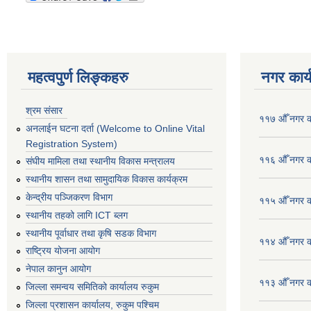
महत्वपुर्ण लिङ्कहरु
नगर कार्
श्रम संसार
११७ औँ नगर का
अनलाईन घटना दर्ता (Welcome to Online Vital
Registration System)
११६ औँ नगर का
संघीय मामिला तथा स्थानीय विकास मन्त्रालय
स्थानीय शासन तथा सामुदायिक विकास कार्यक्रम
केन्द्रीय पञ्जिकरण विभाग
११५ औँ नगर का
स्थानीय तहको लागि ICT ब्लग
स्थानीय पूर्वाधार तथा कृषि सडक विभाग
११४ औँ नगर का
राष्ट्रिय योजना आयोग
नेपाल कानुन आयोग
११३ औँ नगर का
जिल्ला समन्वय समितिको कार्यालय रुकुम
जिल्ला प्रशासन कार्यालय, रुकुम पश्चिम