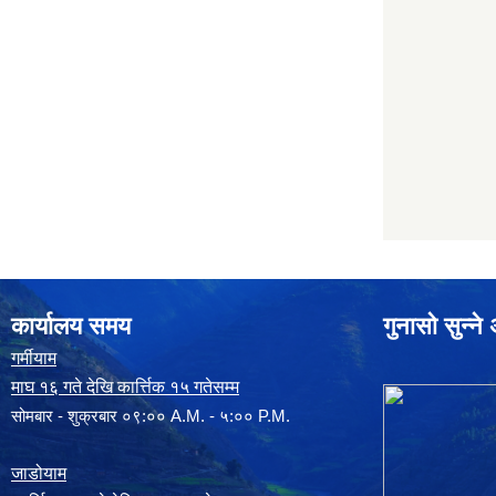
कार्यालय समय
गुनासो सुन्न
गर्मीयाम
माघ १६ गते देखि कार्त्तिक १५ गतेसम्म
सोमबार - शुक्रबार ०९:०० A.M. - ५:०० P.M.
जाडोयाम