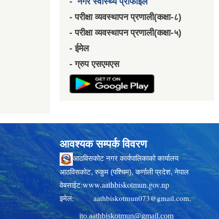
-
नगर स्वास्थ्य प्रोफाईल
- परीक्षा व्यवस्थापन प्रणाली(कक्षा-८)
- परीक्षा व्यवस्थापन प्रणाली(कक्षा-५)
- ईमेल
- ग्रुप एसएमएस
आवश्यक सम्पर्क विवरण
आठविसकोट नगर कार्यपालिकाको कार्यालय
आठविसकोट, रुकुम (पश्चिम), कर्णाली प्रदेश, नेपाल
www.aathbiskotmun.gov.np
वेबसाईट:
इमेल:
aathbiskotmun073@gmail.com
,
ito.aathbiskotmun@gmail.com