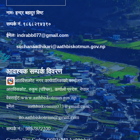
नामः इन्द्र बहादुर विष्ट
सम्पर्क नं. ९८६८२९४३९०
ईमेलः
indrabb077@gmail.com
suchanaadhikari@aathbiskotmun.gov.np
आवश्यक सम्पर्क विवरण
आठविसकोट नगर कार्यपालिकाको कार्यालय
आठविसकोट, रुकुम (पश्चिम), कर्णाली प्रदेश, नेपाल
www.aathbiskotmun.gov.np
वेबसाईट:
इमेल:
aathbiskotmun073@gmail.com
,
ito.aathbiskotmun@gmail.com
सम्पर्क नं. :
9857872100
Google Plus Code:- Q9P2+MP Aathbiskot