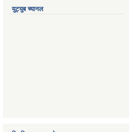
युट्युब च्यानल