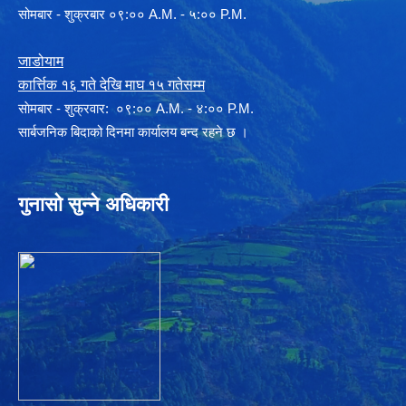
सोमबार - शुक्रबार ०९:०० A.M. - ५:०० P.M.
जाडोयाम
कार्त्तिक १६ गते देखि माघ १५ गतेसम्म
साेमबार - शुक्रवार: ०९:०० A.M. - ४:०० P.M.
सार्बजनिक बिदाको दिनमा कार्यालय बन्द रहने छ ।
गुनासो सुन्ने अधिकारी