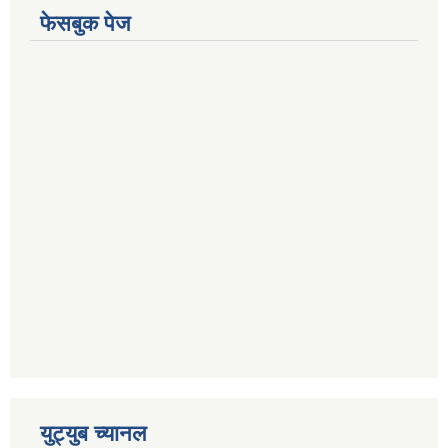
फेसबुक पेज
युट्युब च्यानल