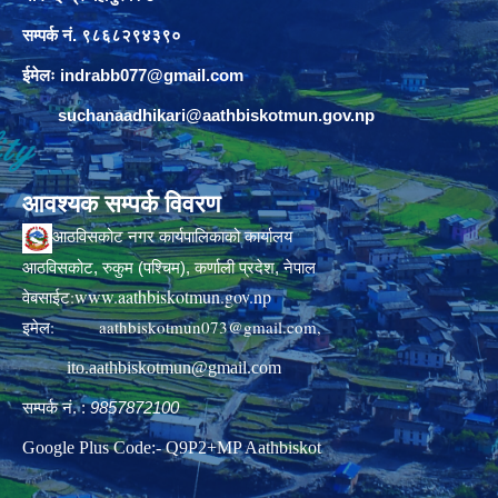
सम्पर्क नं. ९८६८२९४३९०
ईमेलः
indrabb077@gmail.com
suchanaadhikari@aathbiskotmun.gov.np
आवश्यक सम्पर्क विवरण
आठविसकोट नगर कार्यपालिकाको कार्यालय
आठविसकोट, रुकुम (पश्चिम), कर्णाली प्रदेश, नेपाल
www.aathbiskotmun.gov.np
वेबसाईट:
इमेल:
aathbiskotmun073@gmail.com
,
ito.aathbiskotmun@gmail.com
सम्पर्क नं. :
9857872100
Google Plus Code:- Q9P2+MP Aathbiskot