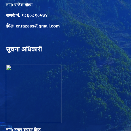
नामः राजेश गौतम
सम्पर्क नं. ९८६०८९०५७४
ईमेलः
er.razess@gmail.com
सूचना अधिकारी
नामः इन्द्र बहादुर विष्ट