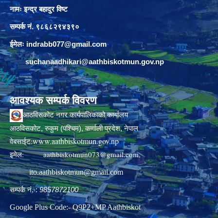
नामः इन्द्र बहादुर विष्ट
सम्पर्क नं. ९८६८२९४३९०
ईमेलः
indrabb077@gmail.com
suchanaadhikari@aathbiskotmun.gov.np
आवश्यक सम्पर्क विवरण
आठविसकोट नगर कार्यपालिकाको कार्यालय
आठविसकोट, रुकुम (पश्चिम), कर्णाली प्रदेश, नेपाल
www.aathbiskotmun.gov.np
वेबसाईट:
इमेल:
aathbiskotmun073@gmail.com
,
ito.aathbiskotmun@gmail.com
सम्पर्क नं. :
9857872100
Google Plus Code:- Q9P2+MP Aathbiskot