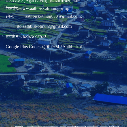
आठविसकोट, रुकुम (पश्चिम), कर्णाली प्रदेश, नेपाल
www.aathbiskotmun.gov.np
वेबसाईट:
इमेल:
aathbiskotmun073@gmail.com
,
ito.aathbiskotmun@gmail.com
सम्पर्क नं. :
9857872100
Google Plus Code:- Q9P2+MP Aathbiskot