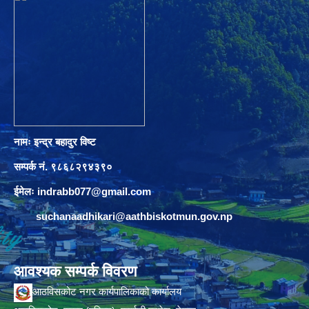
नामः इन्द्र बहादुर विष्ट
सम्पर्क नं. ९८६८२९४३९०
ईमेलः
indrabb077@gmail.com
suchanaadhikari@aathbiskotmun.gov.np
आवश्यक सम्पर्क विवरण
आठविसकोट नगर कार्यपालिकाको कार्यालय