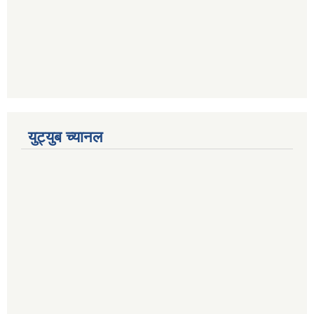
युट्युब च्यानल