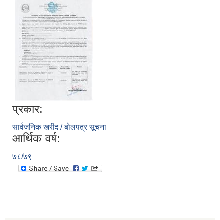
प्रकार:
सार्वजनिक खरीद / बोलपत्र सूचना
आर्थिक वर्ष:
७८/७९
स्थानीय तहको निर्वाचन सम्पन्न भएको एक वर्षभित्र भएका कार्यहरुको समिक्षा प्रतिवेदन