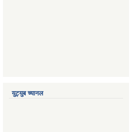
युट्युब च्यानल