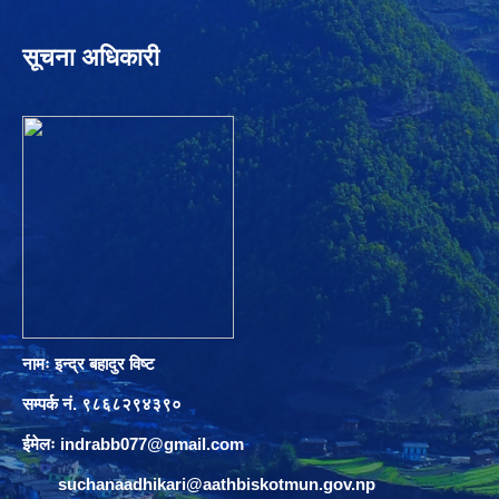
सूचना अधिकारी
नामः इन्द्र बहादुर विष्ट
सम्पर्क नं. ९८६८२९४३९०
ईमेलः
indrabb077@gmail.com
suchanaadhikari@aathbiskotmun.gov.np