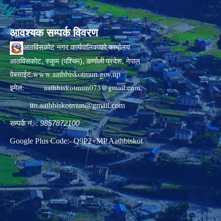
आवश्यक सम्पर्क विवरण
आठविसकोट नगर कार्यपालिकाको कार्यालय
आठविसकोट, रुकुम (पश्चिम), कर्णाली प्रदेश, नेपाल
www.aathbiskotmun.gov.np
वेबसाईट:
इमेल:
aathbiskotmun073@gmail.com
,
ito.aathbiskotmun@gmail.com
सम्पर्क नं. :
9857872100
Google Plus Code:- Q9P2+MP Aathbiskot