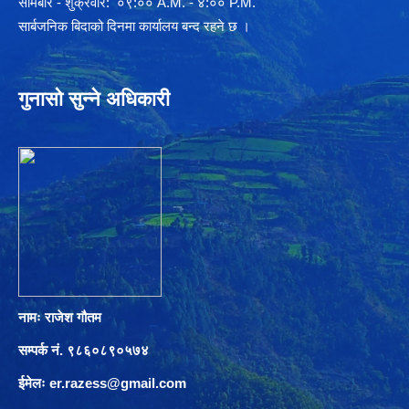
साेमबार - शुक्रवार: ०९:०० A.M. - ४:०० P.M.
सार्बजनिक बिदाको दिनमा कार्यालय बन्द रहने छ ।
गुनासो सुन्ने अधिकारी
नामः राजेश गौतम
सम्पर्क नं. ९८६०८९०५७४
ईमेलः
er.razess@gmail.com