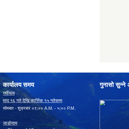
कार्यालय समय
गुनासो सुन्न
गर्मीयाम
माघ १६ गते देखि कार्त्तिक १५ गतेसम्म
सोमबार - शुक्रबार ०९:०० A.M. - ५:०० P.M.
जाडोयाम