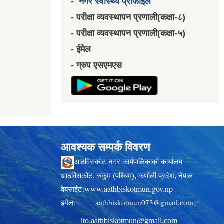
-
नगर स्वास्थ्य प्रोफाईल
- परीक्षा व्यवस्थापन प्रणाली(कक्षा-८)
- परीक्षा व्यवस्थापन प्रणाली(कक्षा-५)
- ईमेल
- ग्रुप एसएमएस
आवश्यक सम्पर्क विवरण
आठविसकोट नगर कार्यपालिकाको कार्यालय
आठविसकोट, रुकुम (पश्चिम), कर्णाली प्रदेश, नेपाल
www.aathbiskotmun.gov.np
वेबसाईट:
इमेल:
aathbiskotmun073@gmail.com
,
ito.aathbiskotmun@gmail.com