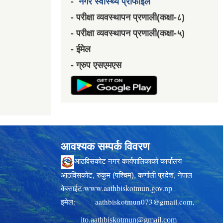
-
नगर स्वास्थ्य प्रोफाईल
- परीक्षा व्यवस्थापन प्रणाली(कक्षा-८)
- परीक्षा व्यवस्थापन प्रणाली(कक्षा-५)
- ईमेल
- ग्रुप एसएमएस
आवश्यक सम्पर्क विवरण
आठविसकोट नगर कार्यपालिकाको कार्यालय
आठविसकोट, रुकुम (पश्चिम), कर्णाली प्रदेश, नेपाल
www.aathbiskotmun.gov.np
वेबसाईट:
इमेल:
aathbiskotmun073@gmail.com
,
ito.aathbiskotmun@gmail.com