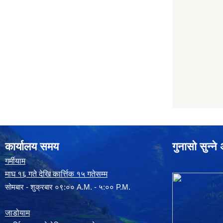
कार्यालय समय
गुनासो सुन्न
गर्मीयाम
माघ १६ गते देखि कार्त्तिक १५ गतेसम्म
सोमबार - शुक्रबार ०९:०० A.M. - ५:०० P.M.
जाडोयाम