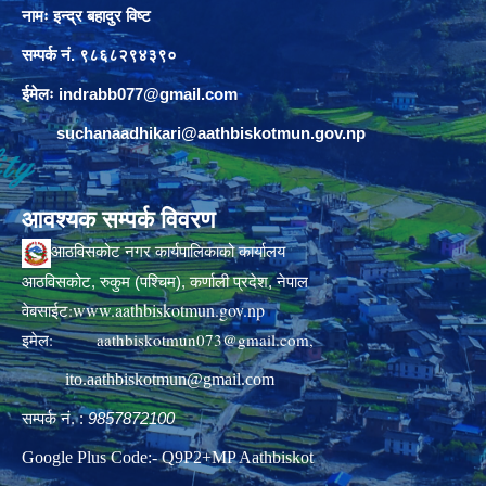
नामः इन्द्र बहादुर विष्ट
सम्पर्क नं. ९८६८२९४३९०
ईमेलः
indrabb077@gmail.com
suchanaadhikari@aathbiskotmun.gov.np
आवश्यक सम्पर्क विवरण
आठविसकोट नगर कार्यपालिकाको कार्यालय
आठविसकोट, रुकुम (पश्चिम), कर्णाली प्रदेश, नेपाल
www.aathbiskotmun.gov.np
वेबसाईट:
इमेल:
aathbiskotmun073@gmail.com
,
ito.aathbiskotmun@gmail.com
सम्पर्क नं. :
9857872100
Google Plus Code:- Q9P2+MP Aathbiskot