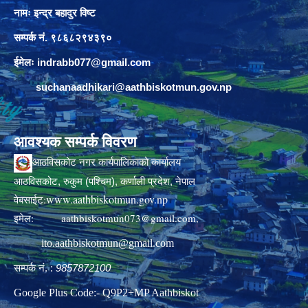
नामः इन्द्र बहादुर विष्ट
सम्पर्क नं. ९८६८२९४३९०
ईमेलः
indrabb077@gmail.com
suchanaadhikari@aathbiskotmun.gov.np
आवश्यक सम्पर्क विवरण
आठविसकोट नगर कार्यपालिकाको कार्यालय
आठविसकोट, रुकुम (पश्चिम), कर्णाली प्रदेश, नेपाल
www.aathbiskotmun.gov.np
वेबसाईट:
इमेल:
aathbiskotmun073@gmail.com
,
ito.aathbiskotmun@gmail.com
सम्पर्क नं. :
9857872100
Google Plus Code:- Q9P2+MP Aathbiskot