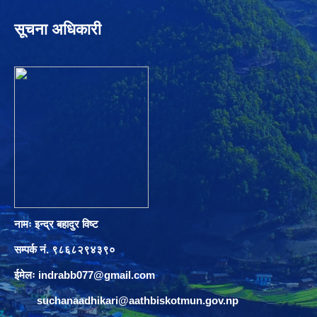
सूचना अधिकारी
नामः इन्द्र बहादुर विष्ट
सम्पर्क नं. ९८६८२९४३९०
ईमेलः
indrabb077@gmail.com
suchanaadhikari@aathbiskotmun.gov.np