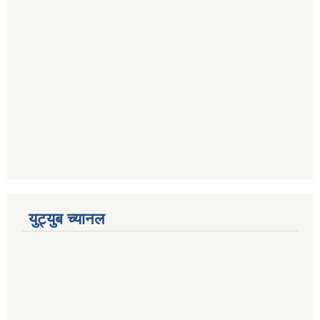
युट्युब च्यानल