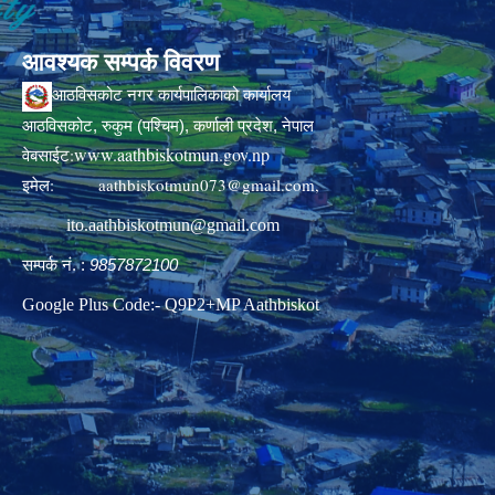
आवश्यक सम्पर्क विवरण
आठविसकोट नगर कार्यपालिकाको कार्यालय
आठविसकोट, रुकुम (पश्चिम), कर्णाली प्रदेश, नेपाल
www.aathbiskotmun.gov.np
वेबसाईट:
इमेल:
aathbiskotmun073@gmail.com
,
ito.aathbiskotmun@gmail.com
सम्पर्क नं. :
9857872100
Google Plus Code:- Q9P2+MP Aathbiskot