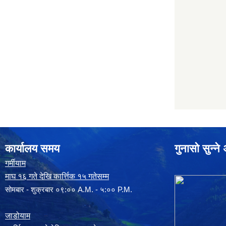
कार्यालय समय
गुनासो सुन्न
गर्मीयाम
माघ १६ गते देखि कार्त्तिक १५ गतेसम्म
सोमबार - शुक्रबार ०९:०० A.M. - ५:०० P.M.
जाडोयाम