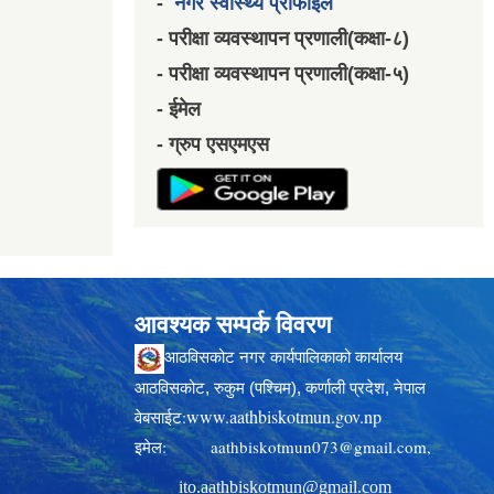
-
नगर स्वास्थ्य प्रोफाईल
- परीक्षा व्यवस्थापन प्रणाली(कक्षा-८)
- परीक्षा व्यवस्थापन प्रणाली(कक्षा-५)
- ईमेल
- ग्रुप एसएमएस
आवश्यक सम्पर्क विवरण
आठविसकोट नगर कार्यपालिकाको कार्यालय
आठविसकोट, रुकुम (पश्चिम), कर्णाली प्रदेश, नेपाल
www.aathbiskotmun.gov.np
वेबसाईट:
इमेल:
aathbiskotmun073@gmail.com
,
ito.aathbiskotmun@gmail.com