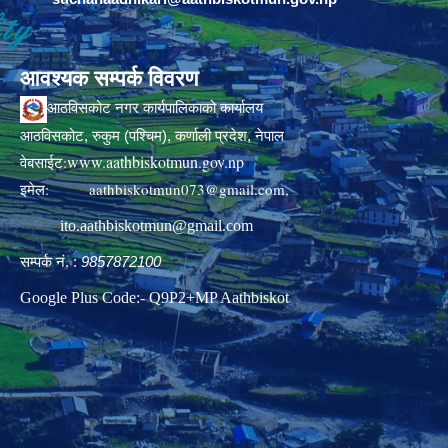
आवश्यक सम्पर्क विवरण
आठविसकोट नगर कार्यपालिकाको कार्यालय
आठविसकोट, रुकुम (पश्चिम), कर्णाली प्रदेश, नेपाल
www.aathbiskotmun.gov.np
वेबसाईट:
इमेल:
aathbiskotmun073@gmail.com
,
ito.aathbiskotmun@gmail.com
सम्पर्क नं. :
9857872100
Google Plus Code:- Q9P2+MP Aathbiskot