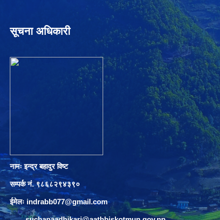
सूचना अधिकारी
नामः इन्द्र बहादुर विष्ट
सम्पर्क नं. ९८६८२९४३९०
ईमेलः
indrabb077@gmail.com
suchanaadhikari@aathbiskotmun.gov.np