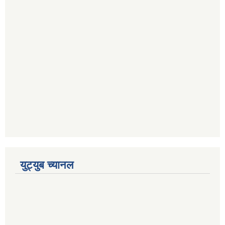
युट्युब च्यानल