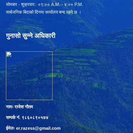
साेमबार - शुक्रवार: ०९:०० A.M. - ४:०० P.M.
सार्बजनिक बिदाको दिनमा कार्यालय बन्द रहने छ ।
गुनासो सुन्ने अधिकारी
नामः राजेश गौतम
सम्पर्क नं. ९८६०८९०५७४
ईमेलः
er.razess@gmail.com