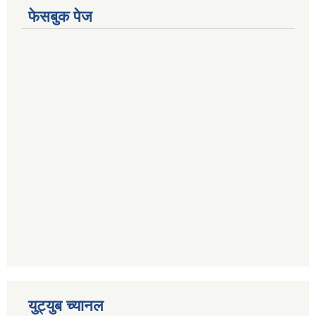
फेसबुक पेज
युट्युब च्यानल