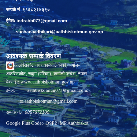
सम्पर्क नं. ९८६८२९४३९०
ईमेलः
indrabb077@gmail.com
suchanaadhikari@aathbiskotmun.gov.np
आवश्यक सम्पर्क विवरण
आठविसकोट नगर कार्यपालिकाको कार्यालय
आठविसकोट, रुकुम (पश्चिम), कर्णाली प्रदेश, नेपाल
www.aathbiskotmun.gov.np
वेबसाईट:
इमेल:
aathbiskotmun073@gmail.com
,
ito.aathbiskotmun@gmail.com
सम्पर्क नं. :
9857872100
Google Plus Code:- Q9P2+MP Aathbiskot