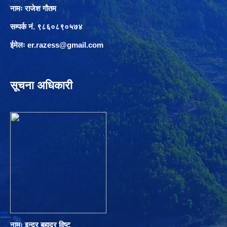
नामः राजेश गौतम
सम्पर्क नं. ९८६०८९०५७४
ईमेलः
er.razess@gmail.com
सूचना अधिकारी
नामः इन्द्र बहादुर विष्ट