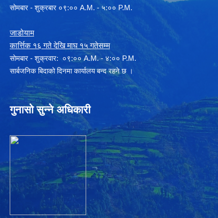
सोमबार - शुक्रबार ०९:०० A.M. - ५:०० P.M.
जाडोयाम
कार्त्तिक १६ गते देखि माघ १५ गतेसम्म
साेमबार - शुक्रवार: ०९:०० A.M. - ४:०० P.M.
सार्बजनिक बिदाको दिनमा कार्यालय बन्द रहने छ ।
गुनासो सुन्ने अधिकारी