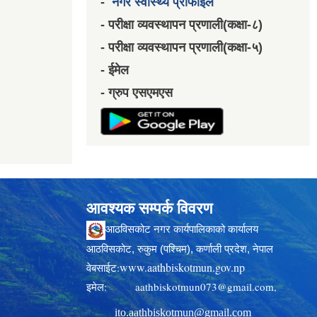
-
नगर स्वास्थ्य प्रोफाईल
- परीक्षा व्यवस्थापन प्रणाली(कक्षा-८)
- परीक्षा व्यवस्थापन प्रणाली(कक्षा-५)
- ईमेल
- ग्रुप एसएमएस
आवश्यक सम्पर्क विवरण
आठविसकोट नगर कार्यपालिकाको कार्यालय
आठविसकोट, रुकुम (पश्चिम), कर्णाली प्रदेश, नेपाल
www.aathbiskotmun.gov.np
वेबसाईट:
इमेल:
aathbiskotmun073@gmail.com
,
ito.aathbiskotmun@gmail.com