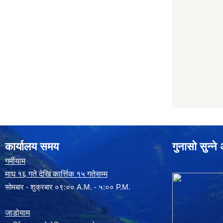
कार्यालय समय
गुनासो सुन्न
गर्मीयाम
माघ १६ गते देखि कार्त्तिक १५ गतेसम्म
सोमबार - शुक्रबार ०९:०० A.M. - ५:०० P.M.
जाडोयाम