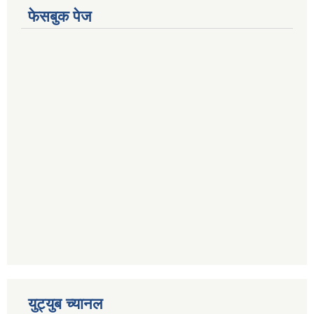
फेसबुक पेज
युट्युब च्यानल