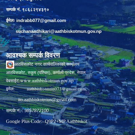
सम्पर्क नं. ९८६८२९४३९०
ईमेलः
indrabb077@gmail.com
suchanaadhikari@aathbiskotmun.gov.np
आवश्यक सम्पर्क विवरण
आठविसकोट नगर कार्यपालिकाको कार्यालय
आठविसकोट, रुकुम (पश्चिम), कर्णाली प्रदेश, नेपाल
www.aathbiskotmun.gov.np
वेबसाईट:
इमेल:
aathbiskotmun073@gmail.com
,
ito.aathbiskotmun@gmail.com
सम्पर्क नं. :
9857872100
Google Plus Code:- Q9P2+MP Aathbiskot