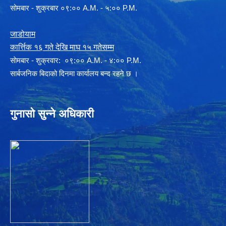
सोमबार - शुक्रबार ०९:०० A.M. - ५:०० P.M.
जाडोयाम
कार्त्तिक १६ गते देखि माघ १५ गतेसम्म
साेमबार - शुक्रवार: ०९:०० A.M. - ४:०० P.M.
सार्बजनिक बिदाको दिनमा कार्यालय बन्द रहने छ ।
गुनासो सुन्ने अधिकारी