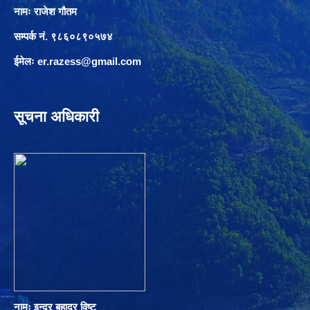
नामः राजेश गौतम
सम्पर्क नं. ९८६०८९०५७४
ईमेलः
er.razess@gmail.com
सूचना अधिकारी
नामः इन्द्र बहादुर विष्ट